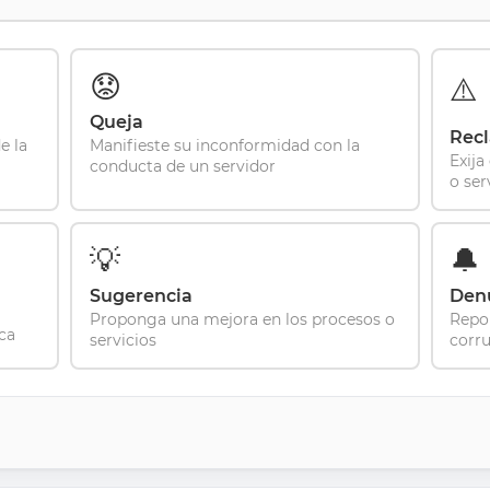
😟
⚠️
Queja
Rec
e la
Manifieste su inconformidad con la
Exija
conducta de un servidor
o ser
💡
🔔
Sugerencia
Den
Proponga una mejora en los procesos o
Repor
ca
servicios
corr